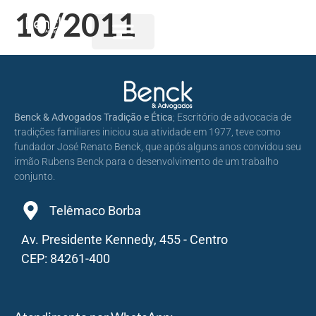
10/2011
Benck & Advogados Tradição e Ética
; Escritório de advocacia de
tradições familiares iniciou sua atividade em 1977, teve como
fundador José Renato Benck, que após alguns anos convidou seu
irmão Rubens Benck para o desenvolvimento de um trabalho
conjunto.
Telêmaco Borba
Av. Presidente Kennedy, 455 - Centro
CEP: 84261-400